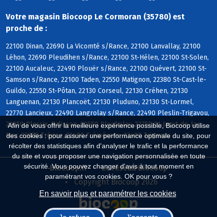
Votre magasin Biocoop Le Cormoran (35780) est
proche de :
22100 Dinan, 22690 La Vicomté s/Rance, 22100 Lanvallay, 22100
Léhon, 22690 Pleudihen s/Rance, 22100 St-Hélen, 22100 St-Solen,
22100 Aucaleuc, 22490 Plouër s/Rance, 22100 Quévert, 22100 St-
Samson s/Rance, 22100 Taden, 22550 Matignon, 22380 St-Cast-le-
Guildo, 22550 St-Pôtan, 22130 Corseul, 22130 Créhen, 22130
Languenan, 22130 Plancoët, 22130 Pluduno, 22130 St-Lormel,
22770 Lancieux, 22490 Langrolay s/Rance, 22490 Pleslin-Trigavou,
22650 Plessix-Balisson, 22650 Ploubalay, 22750 St-Jacut-de-la-
Afin de vous offrir la meilleure expérience possible, Biocoop utilise
Mer, 22650 Trégon, 22490 Tréméreuc, 22490 Trigavou
des cookies : pour assurer une performance optimale du site, pour
récolter des statistiques afin d'analyser le trafic et la performance
du site et vous proposer une navigation personnalisée en toute
sécurité. Vous pouvez changer d'avis à tout moment en
Biocoop.fr
Le réseau Biocoop
paramétrant vos cookies. OK pour vous ?
Copyright Biocoop 2026
En savoir plus et paramétrer les cookies