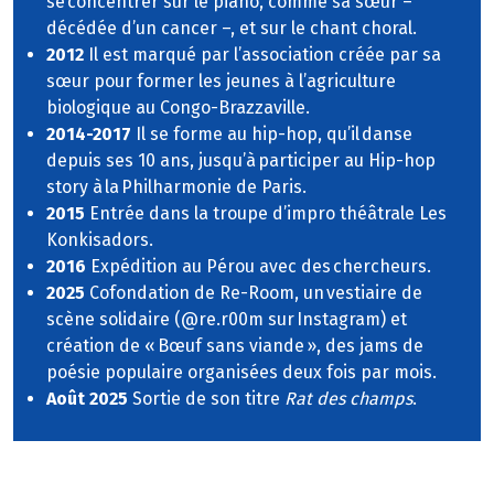
se concentrer sur le piano, comme sa sœur –
décédée d’un cancer –, et sur le chant choral.
2012
Il est marqué par l’association créée par sa
sœur pour former les jeunes à l’agriculture
biologique au Congo-Brazzaville.
2014-2017
Il se forme au hip-hop, qu’il danse
depuis ses 10 ans, jusqu’à participer au Hip-hop
story à la Philharmonie de Paris.
2015
Entrée dans la troupe d’impro théâtrale Les
Konkisadors.
2016
Expédition au Pérou avec des chercheurs.
2025
Cofondation de Re-Room, un vestiaire de
scène solidaire (@re.r00m sur Instagram) et
création de « Bœuf sans viande », des jams de
poésie populaire organisées deux fois par mois.
Août 2025
Sortie de son titre
Rat des champs
.