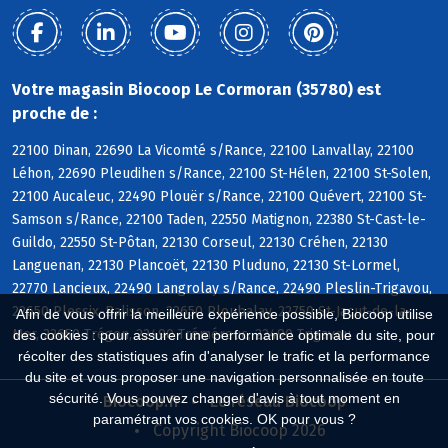
Votre magasin Biocoop Le Cormoran (35780) est
proche de :
22100 Dinan, 22690 La Vicomté s/Rance, 22100 Lanvallay, 22100
Léhon, 22690 Pleudihen s/Rance, 22100 St-Hélen, 22100 St-Solen,
22100 Aucaleuc, 22490 Plouër s/Rance, 22100 Quévert, 22100 St-
Samson s/Rance, 22100 Taden, 22550 Matignon, 22380 St-Cast-le-
Guildo, 22550 St-Pôtan, 22130 Corseul, 22130 Créhen, 22130
Languenan, 22130 Plancoët, 22130 Pluduno, 22130 St-Lormel,
22770 Lancieux, 22490 Langrolay s/Rance, 22490 Pleslin-Trigavou,
22650 Plessix-Balisson, 22650 Ploubalay, 22750 St-Jacut-de-la-
Afin de vous offrir la meilleure expérience possible, Biocoop utilise
Mer, 22650 Trégon, 22490 Tréméreuc, 22490 Trigavou
des cookies : pour assurer une performance optimale du site, pour
récolter des statistiques afin d'analyser le trafic et la performance
du site et vous proposer une navigation personnalisée en toute
sécurité. Vous pouvez changer d'avis à tout moment en
Biocoop.fr
Le réseau Biocoop
paramétrant vos cookies. OK pour vous ?
Copyright Biocoop 2026