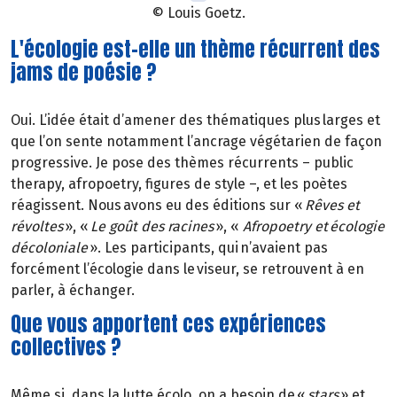
© Louis Goetz.
L'écologie est-elle un thème récurrent des
jams de poésie ?
Oui. L’idée était d’amener des thématiques plus larges et
que l’on sente notamment l’ancrage végétarien de façon
progressive. Je pose des thèmes récurrents – public
therapy, afropoetry, figures de style –, et les poètes
réagissent. Nous avons eu des éditions sur «
Rêves et
révoltes
», «
Le goût des racines
», «
Afropoetry et écologie
décoloniale
». Les participants, qui n’avaient pas
forcément l’écologie dans le viseur, se retrouvent à en
parler, à échanger.
Que vous apportent ces expériences
collectives ?
Même si, dans la lutte écolo, on a besoin de «
stars
» et