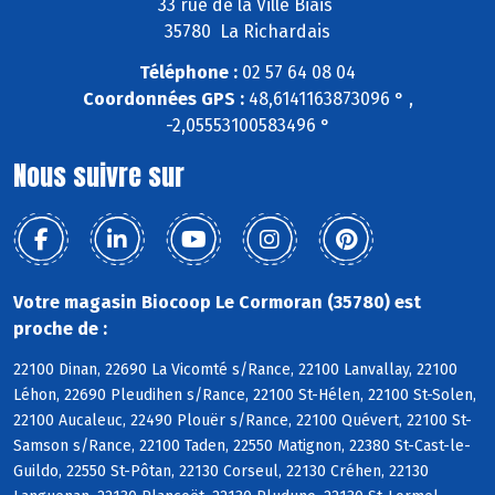
33 rue de la Ville Biais
35780 La Richardais
Téléphone :
02 57 64 08 04
Coordonnées GPS :
48,6141163873096 ° ,
-2,05553100583496 °
Nous suivre sur
Votre magasin Biocoop Le Cormoran (35780) est
proche de :
22100 Dinan, 22690 La Vicomté s/Rance, 22100 Lanvallay, 22100
Léhon, 22690 Pleudihen s/Rance, 22100 St-Hélen, 22100 St-Solen,
22100 Aucaleuc, 22490 Plouër s/Rance, 22100 Quévert, 22100 St-
Samson s/Rance, 22100 Taden, 22550 Matignon, 22380 St-Cast-le-
Guildo, 22550 St-Pôtan, 22130 Corseul, 22130 Créhen, 22130