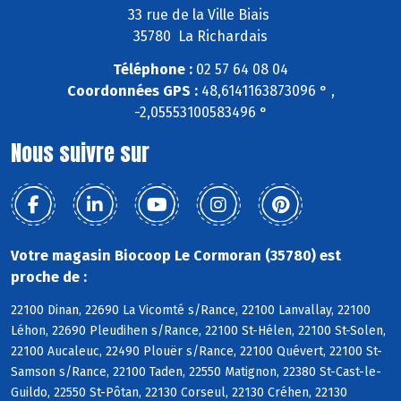
33 rue de la Ville Biais
35780 La Richardais
Téléphone :
02 57 64 08 04
Coordonnées GPS :
48,6141163873096 ° ,
-2,05553100583496 °
Nous suivre sur
Votre magasin Biocoop Le Cormoran (35780) est
proche de :
22100 Dinan, 22690 La Vicomté s/Rance, 22100 Lanvallay, 22100
Léhon, 22690 Pleudihen s/Rance, 22100 St-Hélen, 22100 St-Solen,
22100 Aucaleuc, 22490 Plouër s/Rance, 22100 Quévert, 22100 St-
Samson s/Rance, 22100 Taden, 22550 Matignon, 22380 St-Cast-le-
Guildo, 22550 St-Pôtan, 22130 Corseul, 22130 Créhen, 22130