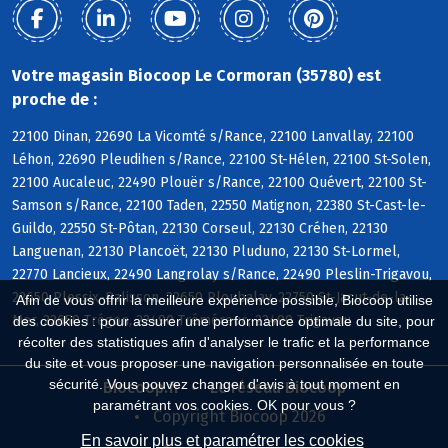
Votre magasin Biocoop Le Cormoran (35780) est
proche de :
22100 Dinan, 22690 La Vicomté s/Rance, 22100 Lanvallay, 22100
Léhon, 22690 Pleudihen s/Rance, 22100 St-Hélen, 22100 St-Solen,
22100 Aucaleuc, 22490 Plouër s/Rance, 22100 Quévert, 22100 St-
Samson s/Rance, 22100 Taden, 22550 Matignon, 22380 St-Cast-le-
Guildo, 22550 St-Pôtan, 22130 Corseul, 22130 Créhen, 22130
Languenan, 22130 Plancoët, 22130 Pluduno, 22130 St-Lormel,
22770 Lancieux, 22490 Langrolay s/Rance, 22490 Pleslin-Trigavou,
22650 Plessix-Balisson, 22650 Ploubalay, 22750 St-Jacut-de-la-
Afin de vous offrir la meilleure expérience possible, Biocoop utilise
Mer, 22650 Trégon, 22490 Tréméreuc, 22490 Trigavou
des cookies : pour assurer une performance optimale du site, pour
récolter des statistiques afin d'analyser le trafic et la performance
du site et vous proposer une navigation personnalisée en toute
sécurité. Vous pouvez changer d'avis à tout moment en
Biocoop.fr
Le réseau Biocoop
paramétrant vos cookies. OK pour vous ?
Copyright Biocoop 2026
En savoir plus et paramétrer les cookies