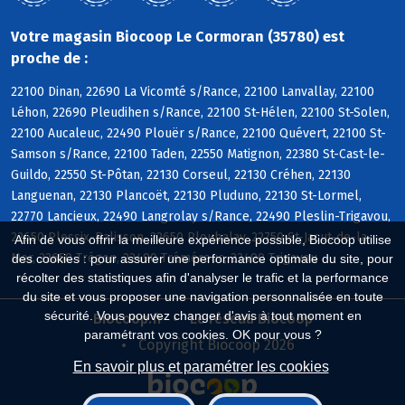
Votre magasin Biocoop Le Cormoran (35780) est
proche de :
22100 Dinan, 22690 La Vicomté s/Rance, 22100 Lanvallay, 22100
Léhon, 22690 Pleudihen s/Rance, 22100 St-Hélen, 22100 St-Solen,
22100 Aucaleuc, 22490 Plouër s/Rance, 22100 Quévert, 22100 St-
Samson s/Rance, 22100 Taden, 22550 Matignon, 22380 St-Cast-le-
Guildo, 22550 St-Pôtan, 22130 Corseul, 22130 Créhen, 22130
Languenan, 22130 Plancoët, 22130 Pluduno, 22130 St-Lormel,
22770 Lancieux, 22490 Langrolay s/Rance, 22490 Pleslin-Trigavou,
22650 Plessix-Balisson, 22650 Ploubalay, 22750 St-Jacut-de-la-
Afin de vous offrir la meilleure expérience possible, Biocoop utilise
Mer, 22650 Trégon, 22490 Tréméreuc, 22490 Trigavou
des cookies : pour assurer une performance optimale du site, pour
récolter des statistiques afin d'analyser le trafic et la performance
du site et vous proposer une navigation personnalisée en toute
sécurité. Vous pouvez changer d'avis à tout moment en
Biocoop.fr
Le réseau Biocoop
paramétrant vos cookies. OK pour vous ?
Copyright Biocoop 2026
En savoir plus et paramétrer les cookies