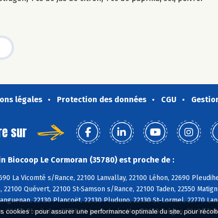
ons légales
Protection des données
CGU
Gestio
re sur
n Biocoop Le Cormoran (35780) est proche de :
690 La Vicomté s/Rance, 22100 Lanvallay, 22100 Léhon, 22690 Pleudih
 22100 Quévert, 22100 St-Samson s/Rance, 22100 Taden, 22550 Matignon
anguenan, 22130 Plancoët, 22130 Pluduno, 22130 St-Lormel, 22770 Lan
n, 22650 Ploubalay, 22750 St-Jacut-de-la-Mer, 22650 Trégon, 22490 Tr
es cookies : pour assurer une performance optimale du site, pour récolter