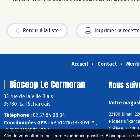
Retour à la liste
Imprimer la recette
Accueil
Contact
Menti
Biocoop Le Cormoran
Nous suiv
33 rue de la Ville Biais
Votre magasi
35780 La Richardais
22100 Dinan, 22
Téléphone :
02 57 64 08 04
Plouër s/Rance,
Coordonnées GPS :
48,6141163873096 ° ,
Créhen, 22130 L
-2,05553100583496 °
Plessix-Balisso
Afin de vous offrir la meilleure expérience possible, Biocoop utilise d