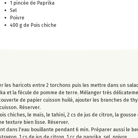
1 pincée de Paprika
Sel
Poivre
400 g de Pois chiche
r les haricots entre 2 torchons puis les mettre dans un salad
aprika et la fécule de pomme de terre. Mélanger très délicate
couverte de papier cuisson huilé, ajouter les branches de th
cuisson. Réserver.
 chiches, le maïs, le tahini, 2 cs de jus de citron, la gousse 
ne texture bien lisse. Réserver.
t dans l'eau bouillante pendant 6 min. Préparer aussi le be
tragon, 1 cs de jus de citron, 1 cc de paprika, sel, poivre.