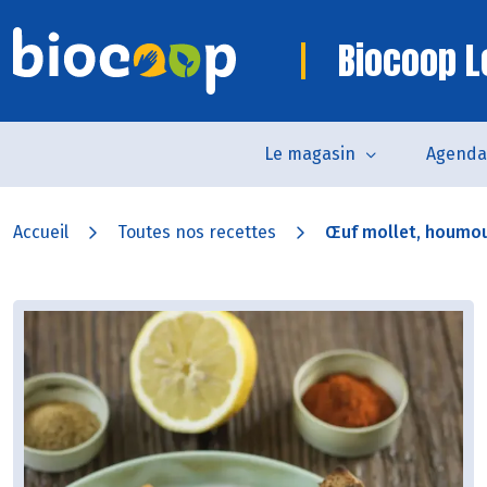
Biocoop 
Le magasin
Agenda
Accueil
Toutes nos recettes
Œuf mollet, houmou