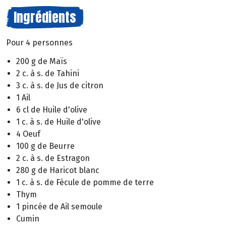
Ingrédients
Pour 4 personnes
200 g de Maïs
2 c. à s. de Tahini
3 c. à s. de Jus de citron
1 Ail
6 cl de Huile d'olive
1 c. à s. de Huile d'olive
4 Oeuf
100 g de Beurre
2 c. à s. de Estragon
280 g de Haricot blanc
1 c. à s. de Fécule de pomme de terre
Thym
1 pincée de Ail semoule
Cumin