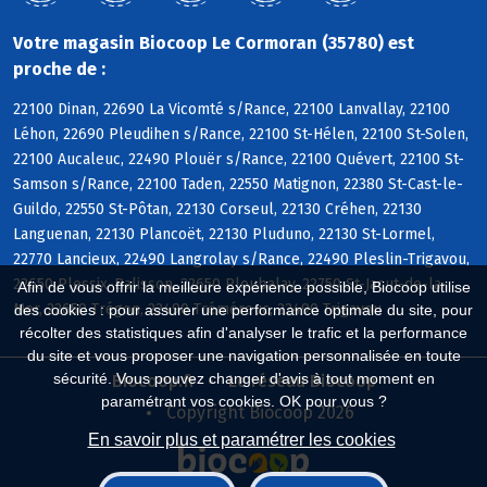
Votre magasin Biocoop Le Cormoran (35780) est
proche de :
22100 Dinan, 22690 La Vicomté s/Rance, 22100 Lanvallay, 22100
Léhon, 22690 Pleudihen s/Rance, 22100 St-Hélen, 22100 St-Solen,
22100 Aucaleuc, 22490 Plouër s/Rance, 22100 Quévert, 22100 St-
Samson s/Rance, 22100 Taden, 22550 Matignon, 22380 St-Cast-le-
Guildo, 22550 St-Pôtan, 22130 Corseul, 22130 Créhen, 22130
Languenan, 22130 Plancoët, 22130 Pluduno, 22130 St-Lormel,
22770 Lancieux, 22490 Langrolay s/Rance, 22490 Pleslin-Trigavou,
22650 Plessix-Balisson, 22650 Ploubalay, 22750 St-Jacut-de-la-
Afin de vous offrir la meilleure expérience possible, Biocoop utilise
Mer, 22650 Trégon, 22490 Tréméreuc, 22490 Trigavou
des cookies : pour assurer une performance optimale du site, pour
récolter des statistiques afin d'analyser le trafic et la performance
du site et vous proposer une navigation personnalisée en toute
sécurité. Vous pouvez changer d'avis à tout moment en
Biocoop.fr
Le réseau Biocoop
paramétrant vos cookies. OK pour vous ?
Copyright Biocoop 2026
En savoir plus et paramétrer les cookies