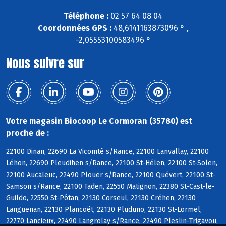
Téléphone :
02 57 64 08 04
Coordonnées GPS :
48,6141163873096 ° ,
-2,05553100583496 °
Nous suivre sur
Votre magasin Biocoop Le Cormoran (35780) est
proche de :
22100 Dinan, 22690 La Vicomté s/Rance, 22100 Lanvallay, 22100
Léhon, 22690 Pleudihen s/Rance, 22100 St-Hélen, 22100 St-Solen,
22100 Aucaleuc, 22490 Plouër s/Rance, 22100 Quévert, 22100 St-
Samson s/Rance, 22100 Taden, 22550 Matignon, 22380 St-Cast-le-
Guildo, 22550 St-Pôtan, 22130 Corseul, 22130 Créhen, 22130
Languenan, 22130 Plancoët, 22130 Pluduno, 22130 St-Lormel,
22770 Lancieux, 22490 Langrolay s/Rance, 22490 Pleslin-Trigavou,