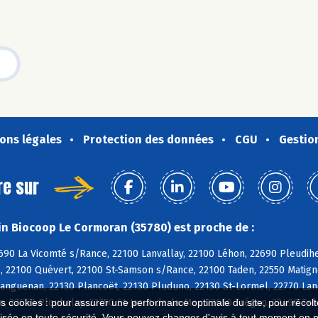
ons légales
Protection des données
CGU
Gestio
re sur
n Biocoop Le Cormoran (35780) est proche de :
690 La Vicomté s/Rance, 22100 Lanvallay, 22100 Léhon, 22690 Pleudih
 22100 Quévert, 22100 St-Samson s/Rance, 22100 Taden, 22550 Matignon
anguenan, 22130 Plancoët, 22130 Pluduno, 22130 St-Lormel, 22770 Lan
n, 22650 Ploubalay, 22750 St-Jacut-de-la-Mer, 22650 Trégon, 22490 Tr
es cookies : pour assurer une performance optimale du site, pour récolter
isée en toute sécurité. Vous pouvez changer d'avis à tout moment en 