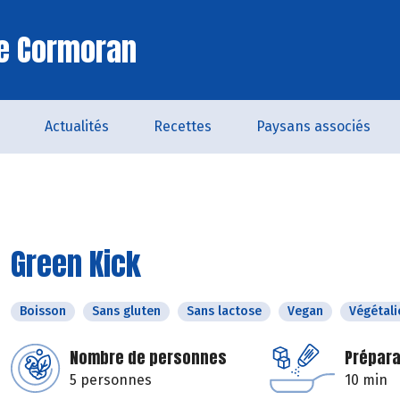
Le Cormoran
Actualités
Recettes
Paysans associés
Green Kick
Boisson
Sans gluten
Sans lactose
Vegan
Végétali
Nombre de personnes
Prépara
5 personnes
10 min