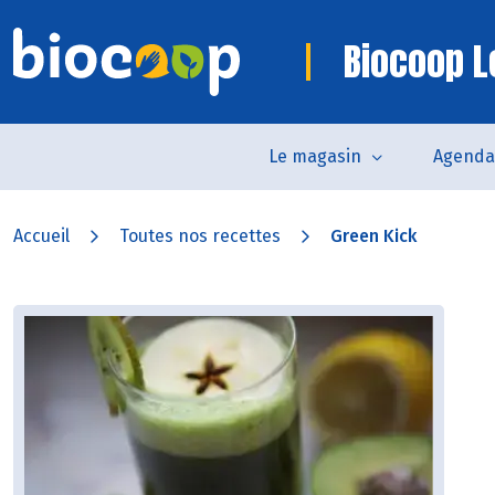
Biocoop 
Le magasin
Agenda
Accueil
Toutes nos recettes
Green Kick