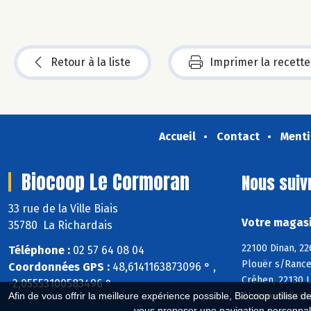
Retour à la liste
Imprimer la recette
Accueil
Contact
Menti
Biocoop Le Cormoran
Nous suiv
33 rue de la Ville Biais
Votre magasi
35780 La Richardais
22100 Dinan, 22
Téléphone :
02 57 64 08 04
Plouër s/Rance,
Coordonnées GPS :
48,6141163873096 ° ,
Créhen, 22130 L
-2,05553100583496 °
Plessix-Balisso
Afin de vous offrir la meilleure expérience possible, Biocoop utilise d
vous proposer une navigation personnal