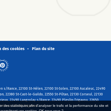
n des cookies
Plan du site
en s/Rance, 22100 St-Hélen, 22100 St-Solen, 22100 Aucaleuc, 22490
, 22380 St-Cast-le-Guildo, 22550 St-Pôtan, 22130 Corseul, 22130
cieux, 22490 Langrolay s/Rance, 22490 Pleslin-Trigavou, 22650
éméreuc, 22490 Trigavou
 des statistiques afin d'analyser le trafic et la performance du site et
paramétrant vos cookies. OK pour vous ?