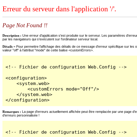
Erreur du serveur dans l'application '/'.
Page Not Found !!
Description :
Une erreur d'application s'est produite sur le serveur. Les paramètres d'erreur
par les navigateurs qui s'exécutent sur l'ordinateur serveur local.
Détails =
Pour permettre l'affichage des détails de ce message d'erreur spécifique sur les o
valeur "off" à l'attribut "mode" de cette balise <customErrors>.
<!-- Fichier de configuration Web.Config -->

<configuration>

    <system.web>

        <customErrors mode="Off"/>

    </system.web>

</configuration>
Remarques :
La page d'erreurs actuellement affichée peut être remplacée par une page d'erre
d'erreurs personnalisée !
<!-- Fichier de configuration Web.Config -->
