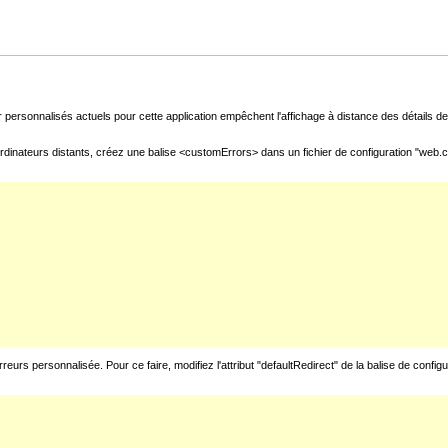
 personnalisés actuels pour cette application empêchent l'affichage à distance des détails de 
rdinateurs distants, créez une balise <customErrors> dans un fichier de configuration "web.con
urs personnalisée. Pour ce faire, modifiez l'attribut "defaultRedirect" de la balise de config