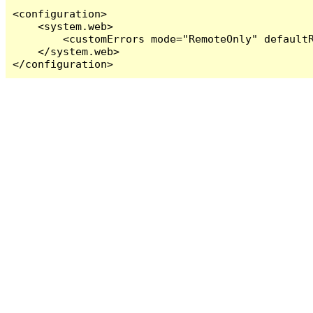
<configuration>

    <system.web>

        <customErrors mode="RemoteOnly" defaultR
    </system.web>

</configuration>