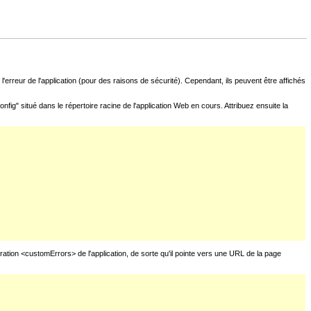
l'erreur de l'application (pour des raisons de sécurité). Cependant, ils peuvent être affichés
fig" situé dans le répertoire racine de l'application Web en cours. Attribuez ensuite la
uration <customErrors> de l'application, de sorte qu'il pointe vers une URL de la page