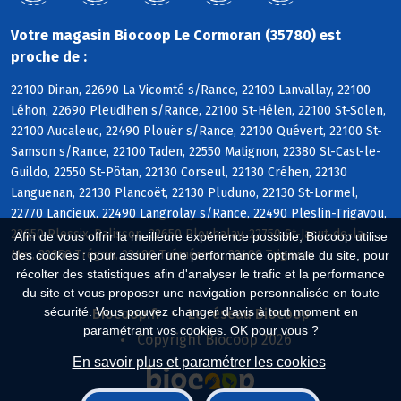
Votre magasin Biocoop Le Cormoran (35780) est
proche de :
22100 Dinan, 22690 La Vicomté s/Rance, 22100 Lanvallay, 22100
Léhon, 22690 Pleudihen s/Rance, 22100 St-Hélen, 22100 St-Solen,
22100 Aucaleuc, 22490 Plouër s/Rance, 22100 Quévert, 22100 St-
Samson s/Rance, 22100 Taden, 22550 Matignon, 22380 St-Cast-le-
Guildo, 22550 St-Pôtan, 22130 Corseul, 22130 Créhen, 22130
Languenan, 22130 Plancoët, 22130 Pluduno, 22130 St-Lormel,
22770 Lancieux, 22490 Langrolay s/Rance, 22490 Pleslin-Trigavou,
22650 Plessix-Balisson, 22650 Ploubalay, 22750 St-Jacut-de-la-
Afin de vous offrir la meilleure expérience possible, Biocoop utilise
Mer, 22650 Trégon, 22490 Tréméreuc, 22490 Trigavou
des cookies : pour assurer une performance optimale du site, pour
récolter des statistiques afin d'analyser le trafic et la performance
du site et vous proposer une navigation personnalisée en toute
sécurité. Vous pouvez changer d'avis à tout moment en
Biocoop.fr
Le réseau Biocoop
paramétrant vos cookies. OK pour vous ?
Copyright Biocoop 2026
En savoir plus et paramétrer les cookies