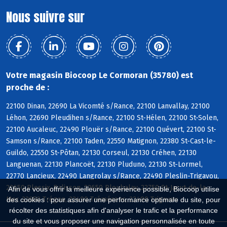
Nous suivre sur
Votre magasin Biocoop Le Cormoran (35780) est
proche de :
22100 Dinan, 22690 La Vicomté s/Rance, 22100 Lanvallay, 22100
Léhon, 22690 Pleudihen s/Rance, 22100 St-Hélen, 22100 St-Solen,
22100 Aucaleuc, 22490 Plouër s/Rance, 22100 Quévert, 22100 St-
Samson s/Rance, 22100 Taden, 22550 Matignon, 22380 St-Cast-le-
Guildo, 22550 St-Pôtan, 22130 Corseul, 22130 Créhen, 22130
Languenan, 22130 Plancoët, 22130 Pluduno, 22130 St-Lormel,
22770 Lancieux, 22490 Langrolay s/Rance, 22490 Pleslin-Trigavou,
22650 Plessix-Balisson, 22650 Ploubalay, 22750 St-Jacut-de-la-
Afin de vous offrir la meilleure expérience possible, Biocoop utilise
Mer, 22650 Trégon, 22490 Tréméreuc, 22490 Trigavou
des cookies : pour assurer une performance optimale du site, pour
récolter des statistiques afin d'analyser le trafic et la performance
du site et vous proposer une navigation personnalisée en toute