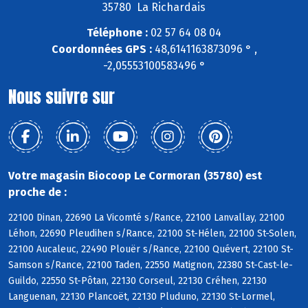
35780 La Richardais
Téléphone :
02 57 64 08 04
Coordonnées GPS :
48,6141163873096 ° ,
-2,05553100583496 °
Nous suivre sur
Votre magasin Biocoop Le Cormoran (35780) est
proche de :
22100 Dinan, 22690 La Vicomté s/Rance, 22100 Lanvallay, 22100
Léhon, 22690 Pleudihen s/Rance, 22100 St-Hélen, 22100 St-Solen,
22100 Aucaleuc, 22490 Plouër s/Rance, 22100 Quévert, 22100 St-
Samson s/Rance, 22100 Taden, 22550 Matignon, 22380 St-Cast-le-
Guildo, 22550 St-Pôtan, 22130 Corseul, 22130 Créhen, 22130
Languenan, 22130 Plancoët, 22130 Pluduno, 22130 St-Lormel,