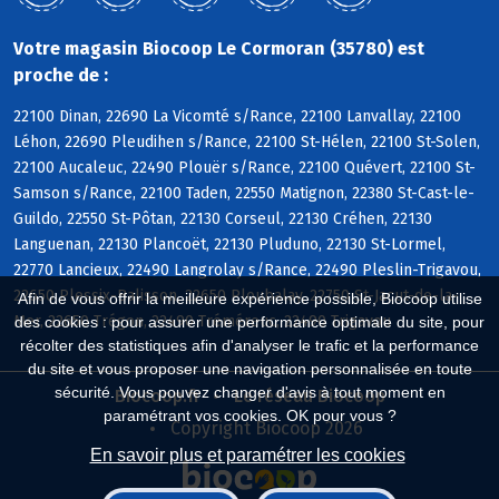
Votre magasin Biocoop Le Cormoran (35780) est
proche de :
22100 Dinan, 22690 La Vicomté s/Rance, 22100 Lanvallay, 22100
Léhon, 22690 Pleudihen s/Rance, 22100 St-Hélen, 22100 St-Solen,
22100 Aucaleuc, 22490 Plouër s/Rance, 22100 Quévert, 22100 St-
Samson s/Rance, 22100 Taden, 22550 Matignon, 22380 St-Cast-le-
Guildo, 22550 St-Pôtan, 22130 Corseul, 22130 Créhen, 22130
Languenan, 22130 Plancoët, 22130 Pluduno, 22130 St-Lormel,
22770 Lancieux, 22490 Langrolay s/Rance, 22490 Pleslin-Trigavou,
22650 Plessix-Balisson, 22650 Ploubalay, 22750 St-Jacut-de-la-
Afin de vous offrir la meilleure expérience possible, Biocoop utilise
Mer, 22650 Trégon, 22490 Tréméreuc, 22490 Trigavou
des cookies : pour assurer une performance optimale du site, pour
récolter des statistiques afin d'analyser le trafic et la performance
du site et vous proposer une navigation personnalisée en toute
sécurité. Vous pouvez changer d'avis à tout moment en
Biocoop.fr
Le réseau Biocoop
paramétrant vos cookies. OK pour vous ?
Copyright Biocoop 2026
En savoir plus et paramétrer les cookies