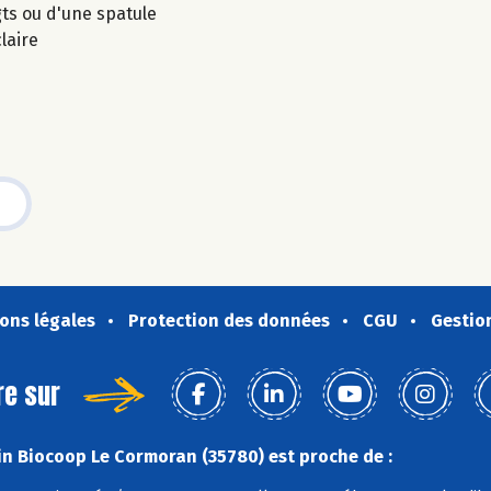
gts ou d'une spatule
laire
ons légales
Protection des données
CGU
Gestio
re sur
n Biocoop Le Cormoran (35780) est proche de :