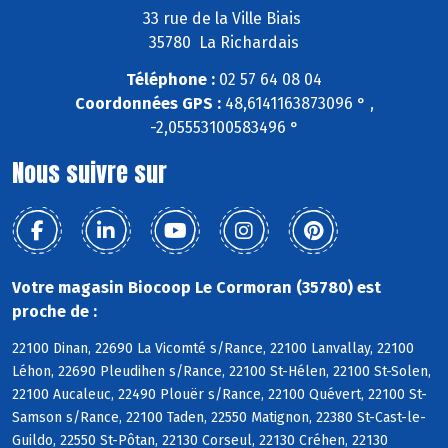
33 rue de la Ville Biais
35780 La Richardais
Téléphone :
02 57 64 08 04
Coordonnées GPS :
48,6141163873096 ° ,
-2,05553100583496 °
Nous suivre sur
Votre magasin Biocoop Le Cormoran (35780) est
proche de :
22100 Dinan, 22690 La Vicomté s/Rance, 22100 Lanvallay, 22100
Léhon, 22690 Pleudihen s/Rance, 22100 St-Hélen, 22100 St-Solen,
22100 Aucaleuc, 22490 Plouër s/Rance, 22100 Quévert, 22100 St-
Samson s/Rance, 22100 Taden, 22550 Matignon, 22380 St-Cast-le-
Guildo, 22550 St-Pôtan, 22130 Corseul, 22130 Créhen, 22130