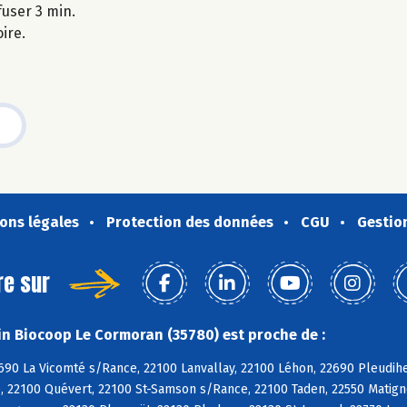
nfuser 3 min.
oire.
ons légales
Protection des données
CGU
Gestio
re sur
n Biocoop Le Cormoran (35780) est proche de :
690 La Vicomté s/Rance, 22100 Lanvallay, 22100 Léhon, 22690 Pleudih
 22100 Quévert, 22100 St-Samson s/Rance, 22100 Taden, 22550 Matignon