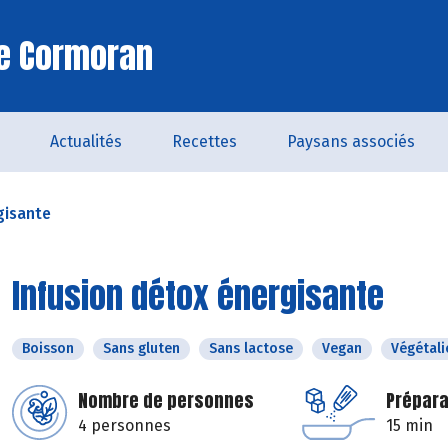
Le Cormoran
Actualités
Recettes
Paysans associés
gisante
Infusion détox énergisante
Boisson
Sans gluten
Sans lactose
Vegan
Végétali
Nombre de personnes
Prépara
4 personnes
15 min