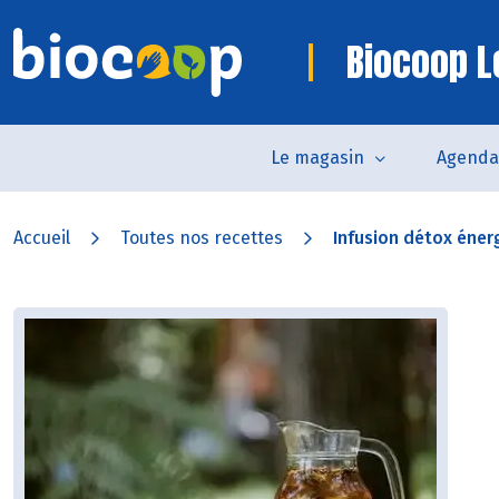
Biocoop 
Le magasin
Agenda
Accueil
Toutes nos recettes
Infusion détox éner