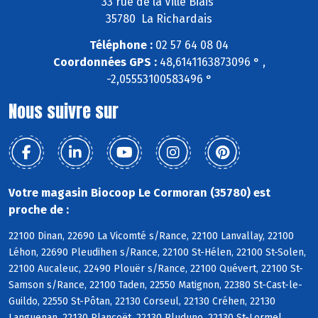
33 rue de la Ville Biais
35780 La Richardais
Téléphone :
02 57 64 08 04
Coordonnées GPS :
48,6141163873096 ° ,
-2,05553100583496 °
Nous suivre sur
Votre magasin Biocoop Le Cormoran (35780) est
proche de :
22100 Dinan, 22690 La Vicomté s/Rance, 22100 Lanvallay, 22100
Léhon, 22690 Pleudihen s/Rance, 22100 St-Hélen, 22100 St-Solen,
22100 Aucaleuc, 22490 Plouër s/Rance, 22100 Quévert, 22100 St-
Samson s/Rance, 22100 Taden, 22550 Matignon, 22380 St-Cast-le-
Guildo, 22550 St-Pôtan, 22130 Corseul, 22130 Créhen, 22130
Languenan, 22130 Plancoët, 22130 Pluduno, 22130 St-Lormel,