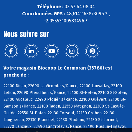
Téléphone :
02 57 64 08 04
Coordonnées GPS :
48,6141163873096 ° ,
-2,05553100583496 °
Nous suivre sur
Votre magasin Biocoop Le Cormoran (35780) est
proche de :
22100 Dinan, 22690 La Vicomté s/Rance, 22100 Lanvallay, 22100
Léhon, 22690 Pleudihen s/Rance, 22100 St-Hélen, 22100 St-Solen,
22100 Aucaleuc, 22490 Plouër s/Rance, 22100 Quévert, 22100 St-
Samson s/Rance, 22100 Taden, 22550 Matignon, 22380 St-Cast-le-
Guildo, 22550 St-Pôtan, 22130 Corseul, 22130 Créhen, 22130
Languenan, 22130 Plancoët, 22130 Pluduno, 22130 St-Lormel,
22770 Lancieux, 22490 Langrolay s/Rance, 22490 Pleslin-Trigavou,