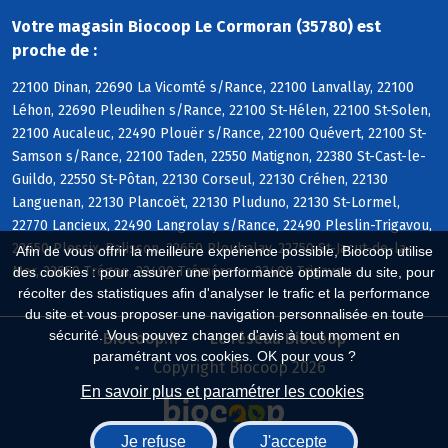
Votre magasin Biocoop Le Cormoran (35780) est
proche de :
22100 Dinan, 22690 La Vicomté s/Rance, 22100 Lanvallay, 22100
Léhon, 22690 Pleudihen s/Rance, 22100 St-Hélen, 22100 St-Solen,
22100 Aucaleuc, 22490 Plouër s/Rance, 22100 Quévert, 22100 St-
Samson s/Rance, 22100 Taden, 22550 Matignon, 22380 St-Cast-le-
Guildo, 22550 St-Pôtan, 22130 Corseul, 22130 Créhen, 22130
Languenan, 22130 Plancoët, 22130 Pluduno, 22130 St-Lormel,
22770 Lancieux, 22490 Langrolay s/Rance, 22490 Pleslin-Trigavou,
22650 Plessix-Balisson, 22650 Ploubalay, 22750 St-Jacut-de-la-
Afin de vous offrir la meilleure expérience possible, Biocoop utilise
Mer, 22650 Trégon, 22490 Tréméreuc, 22490 Trigavou
des cookies : pour assurer une performance optimale du site, pour
récolter des statistiques afin d'analyser le trafic et la performance
du site et vous proposer une navigation personnalisée en toute
sécurité. Vous pouvez changer d'avis à tout moment en
Biocoop.fr
Le réseau Biocoop
paramétrant vos cookies. OK pour vous ?
Copyright Biocoop 2026
En savoir plus et paramétrer les cookies
Je refuse
J'accepte