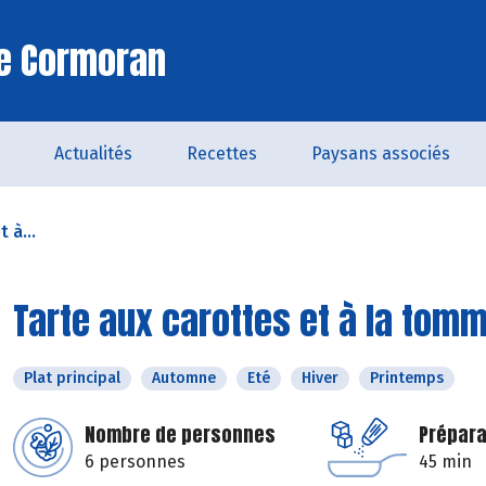
Le Cormoran
Actualités
Recettes
Paysans associés
 à...
Tarte aux carottes et à la tom
Plat principal
Automne
Eté
Hiver
Printemps
Nombre de personnes
Prépara
6 personnes
45 min