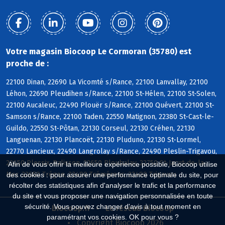
Votre magasin Biocoop Le Cormoran (35780) est
proche de :
22100 Dinan, 22690 La Vicomté s/Rance, 22100 Lanvallay, 22100
Léhon, 22690 Pleudihen s/Rance, 22100 St-Hélen, 22100 St-Solen,
22100 Aucaleuc, 22490 Plouër s/Rance, 22100 Quévert, 22100 St-
Samson s/Rance, 22100 Taden, 22550 Matignon, 22380 St-Cast-le-
Guildo, 22550 St-Pôtan, 22130 Corseul, 22130 Créhen, 22130
Languenan, 22130 Plancoët, 22130 Pluduno, 22130 St-Lormel,
22770 Lancieux, 22490 Langrolay s/Rance, 22490 Pleslin-Trigavou,
22650 Plessix-Balisson, 22650 Ploubalay, 22750 St-Jacut-de-la-
Afin de vous offrir la meilleure expérience possible, Biocoop utilise
Mer, 22650 Trégon, 22490 Tréméreuc, 22490 Trigavou
des cookies : pour assurer une performance optimale du site, pour
récolter des statistiques afin d'analyser le trafic et la performance
du site et vous proposer une navigation personnalisée en toute
sécurité. Vous pouvez changer d'avis à tout moment en
Biocoop.fr
Le réseau Biocoop
paramétrant vos cookies. OK pour vous ?
Copyright Biocoop 2026