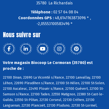
35780 La Richardais
Téléphone :
02 57 64 08 04
Coordonnées GPS :
48,6141163873096 ° ,
-2,05553100583496 °
Nous suivre sur
Votre magasin Biocoop Le Cormoran (35780) est
proche de :
22100 Dinan, 22690 La Vicomté s/Rance, 22100 Lanvallay, 22100
Léhon, 22690 Pleudihen s/Rance, 22100 St-Hélen, 22100 St-Solen,
22100 Aucaleuc, 22490 Plouër s/Rance, 22100 Quévert, 22100 St-
Samson s/Rance, 22100 Taden, 22550 Matignon, 22380 St-Cast-le-
Guildo, 22550 St-Pôtan, 22130 Corseul, 22130 Créhen, 22130
Languenan, 22130 Plancoët, 22130 Pluduno, 22130 St-Lormel,