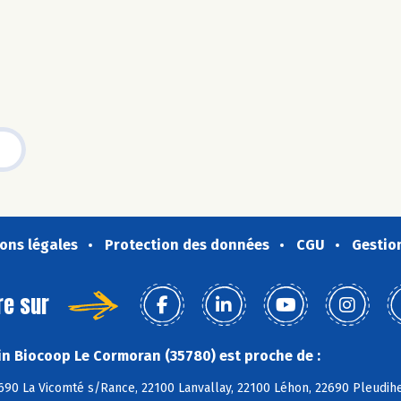
ons légales
Protection des données
CGU
Gestio
re sur
n Biocoop Le Cormoran (35780) est proche de :
690 La Vicomté s/Rance, 22100 Lanvallay, 22100 Léhon, 22690 Pleudih