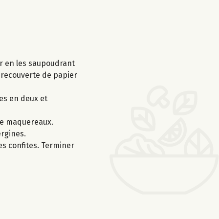
er en les saupoudrant
, recouverte de papier
es en deux et
 de maquereaux.
ergines.
es confites. Terminer