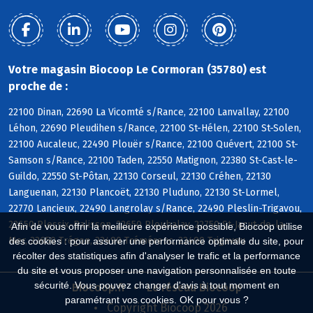
Votre magasin Biocoop Le Cormoran (35780) est
proche de :
22100 Dinan, 22690 La Vicomté s/Rance, 22100 Lanvallay, 22100
Léhon, 22690 Pleudihen s/Rance, 22100 St-Hélen, 22100 St-Solen,
22100 Aucaleuc, 22490 Plouër s/Rance, 22100 Quévert, 22100 St-
Samson s/Rance, 22100 Taden, 22550 Matignon, 22380 St-Cast-le-
Guildo, 22550 St-Pôtan, 22130 Corseul, 22130 Créhen, 22130
Languenan, 22130 Plancoët, 22130 Pluduno, 22130 St-Lormel,
22770 Lancieux, 22490 Langrolay s/Rance, 22490 Pleslin-Trigavou,
22650 Plessix-Balisson, 22650 Ploubalay, 22750 St-Jacut-de-la-
Afin de vous offrir la meilleure expérience possible, Biocoop utilise
Mer, 22650 Trégon, 22490 Tréméreuc, 22490 Trigavou
des cookies : pour assurer une performance optimale du site, pour
récolter des statistiques afin d'analyser le trafic et la performance
du site et vous proposer une navigation personnalisée en toute
sécurité. Vous pouvez changer d'avis à tout moment en
Biocoop.fr
Le réseau Biocoop
paramétrant vos cookies. OK pour vous ?
Copyright Biocoop 2026