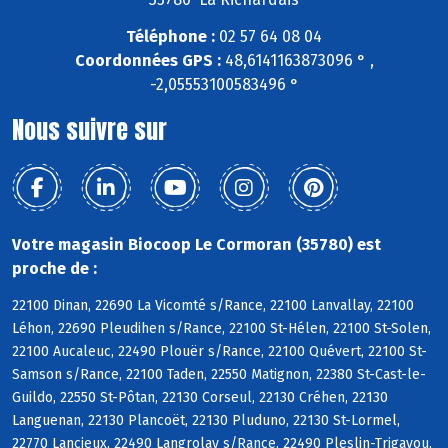
Téléphone :
02 57 64 08 04
Coordonnées GPS :
48,6141163873096 ° ,
-2,05553100583496 °
Nous suivre sur
Votre magasin Biocoop Le Cormoran (35780) est
proche de :
22100 Dinan, 22690 La Vicomté s/Rance, 22100 Lanvallay, 22100
Léhon, 22690 Pleudihen s/Rance, 22100 St-Hélen, 22100 St-Solen,
22100 Aucaleuc, 22490 Plouër s/Rance, 22100 Quévert, 22100 St-
Samson s/Rance, 22100 Taden, 22550 Matignon, 22380 St-Cast-le-
Guildo, 22550 St-Pôtan, 22130 Corseul, 22130 Créhen, 22130
Languenan, 22130 Plancoët, 22130 Pluduno, 22130 St-Lormel,
22770 Lancieux, 22490 Langrolay s/Rance, 22490 Pleslin-Trigavou,