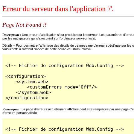
Erreur du serveur dans l'application '/'.
Page Not Found !!
Description :
Une erreur d'application s'est produite sur le serveur. Les paramètres d'erreur
par les navigateurs qui s'exécutent sur l'ordinateur serveur local.
Détails =
Pour permettre l'affichage des détails de ce message d'erreur spécifique sur les o
valeur "off" à l'attribut "mode" de cette balise <customErrors>.
<!-- Fichier de configuration Web.Config -->

<configuration>

    <system.web>

        <customErrors mode="Off"/>

    </system.web>

</configuration>
Remarques :
La page d'erreurs actuellement affichée peut être remplacée par une page d'erre
d'erreurs personnalisée !
<!-- Fichier de configuration Web.Config -->
