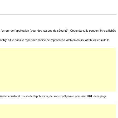
l'erreur de l'application (pour des raisons de sécurité). Cependant, ils peuvent être affichés
fig" situé dans le répertoire racine de l'application Web en cours. Attribuez ensuite la
uration <customErrors> de l'application, de sorte qu'il pointe vers une URL de la page