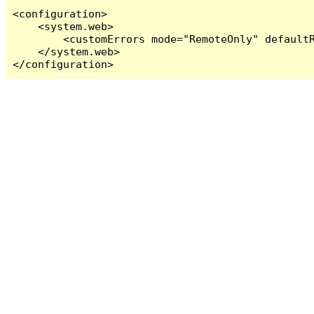
<configuration>

    <system.web>

        <customErrors mode="RemoteOnly" defaultR
    </system.web>

</configuration>