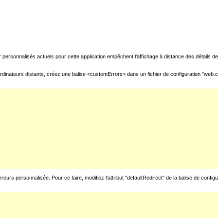
 personnalisés actuels pour cette application empêchent l'affichage à distance des détails de 
rdinateurs distants, créez une balise <customErrors> dans un fichier de configuration "web.con
urs personnalisée. Pour ce faire, modifiez l'attribut "defaultRedirect" de la balise de config