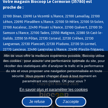
Votre magasin Biocoop Le Cormoran (35780) est
proche de :
22100 Dinan, 22690 La Vicomté s/Rance, 22100 Lanvallay, 22100
Léhon, 22690 Pleudihen s/Rance, 22100 St-Hélen, 22100 St-Solen,
22100 Aucaleuc, 22490 Plouër s/Rance, 22100 Quévert, 22100 St-
Samson s/Rance, 22100 Taden, 22550 Matignon, 22380 St-Cast-le-
Guildo, 22550 St-Pôtan, 22130 Corseul, 22130 Créhen, 22130
Languenan, 22130 Plancoët, 22130 Pluduno, 22130 St-Lormel,
22770 Lancieux, 22490 Langrolay s/Rance, 22490 Pleslin-Trigavou,
22650 Plessix-Balisson, 22650 Ploubalay, 22750 St-Jacut-de-la-
Afin de vous offrir la meilleure expérience possible, Biocoop utilise
Mer, 22650 Trégon, 22490 Tréméreuc, 22490 Trigavou
des cookies : pour assurer une performance optimale du site, pour
récolter des statistiques afin d'analyser le trafic et la performance
du site et vous proposer une navigation personnalisée en toute
sécurité. Vous pouvez changer d'avis à tout moment en
Biocoop.fr
Le réseau Biocoop
paramétrant vos cookies. OK pour vous ?
Copyright Biocoop 2026
En savoir plus et paramétrer les cookies
Je refuse
J'accepte
Réalisé par