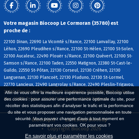
Votre magasin Biocoop Le Cormoran (35780) est
proche de :
22100 Dinan, 22690 La Vicomté s/Rance, 22100 Lanvallay, 22100
Léhon, 22690 Pleudihen s/Rance, 22100 St-Hélen, 22100 St-Solen,
22100 Aucaleuc, 22490 Plouër s/Rance, 22100 Quévert, 22100 St-
Samson s/Rance, 22100 Taden, 22550 Matignon, 22380 St-Cast-le-
Guildo, 22550 St-Pôtan, 22130 Corseul, 22130 Créhen, 22130
Languenan, 22130 Plancoët, 22130 Pluduno, 22130 St-Lormel,
22770 Lancieux, 22490 Langrolay s/Rance, 22490 Pleslin-Trigavou,
22650 Plessix-Balisson, 22650 Ploubalay, 22750 St-Jacut-de-la-
Afin de vous offrir la meilleure expérience possible, Biocoop utilise
Mer, 22650 Trégon, 22490 Tréméreuc, 22490 Trigavou
des cookies : pour assurer une performance optimale du site, pour
récolter des statistiques afin d'analyser le trafic et la performance
du site et vous proposer une navigation personnalisée en toute
sécurité. Vous pouvez changer d'avis à tout moment en
Biocoop.fr
Le réseau Biocoop
paramétrant vos cookies. OK pour vous ?
Copyright Biocoop 2026
En savoir plus et paramétrer les cookies