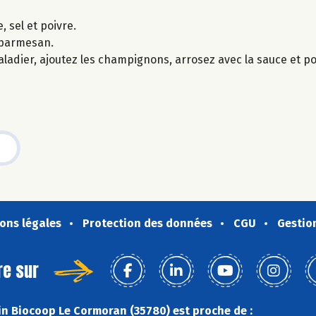
, sel et poivre.
 parmesan.
saladier, ajoutez les champignons, arrosez avec la sauce et p
ons légales
Protection des données
CGU
Gestio
re sur
n Biocoop Le Cormoran (35780) est proche de :