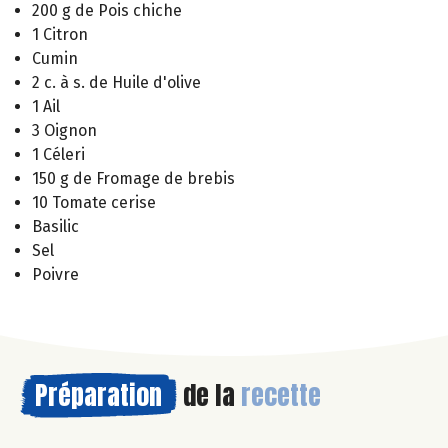
200 g de Pois chiche
1 Citron
Cumin
2 c. à s. de Huile d'olive
1 Ail
3 Oignon
1 Céleri
150 g de Fromage de brebis
10 Tomate cerise
Basilic
Sel
Poivre
Préparation
de la
recette