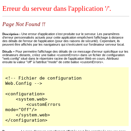
Erreur du serveur dans l'application '/'.
Page Not Found !!
Description :
Une erreur d'application s'est produite sur le serveur. Les paramètres
d'erreur personnalisés actuels pour cette application empêchent l'affichage à distance
des détails de l'erreur de l'application (pour des raisons de sécurité). Cependant, ils
peuvent être affichés par les navigateurs qui s'exécutent sur l'ordinateur serveur local.
Détails =
Pour permettre l'affichage des détails de ce message d'erreur spécifique sur les
ordinateurs distants, créez une balise <customErrors> dans un fichier de configuration
"web.config" situé dans le répertoire racine de l'application Web en cours. Attribuez
ensuite la valeur "off" à l'attribut "mode" de cette balise <customErrors>.
<!-- Fichier de configuration 
Web.Config -->

<configuration>

    <system.web>

        <customErrors 
mode="Off"/>

    </system.web>

</configuration>