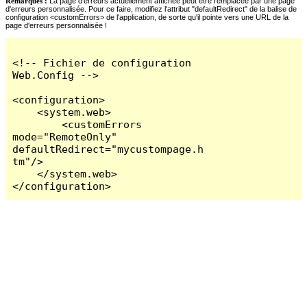
Remarques :
La page d'erreurs actuellement affichée peut être remplacée par une page
d'erreurs personnalisée. Pour ce faire, modifiez l'attribut "defaultRedirect" de la balise de
configuration <customErrors> de l'application, de sorte qu'il pointe vers une URL de la
page d'erreurs personnalisée !
<!-- Fichier de configuration 
Web.Config -->

<configuration>

    <system.web>

        <customErrors 
mode="RemoteOnly" 
defaultRedirect="mycustompage.h
tm"/>

    </system.web>

</configuration>