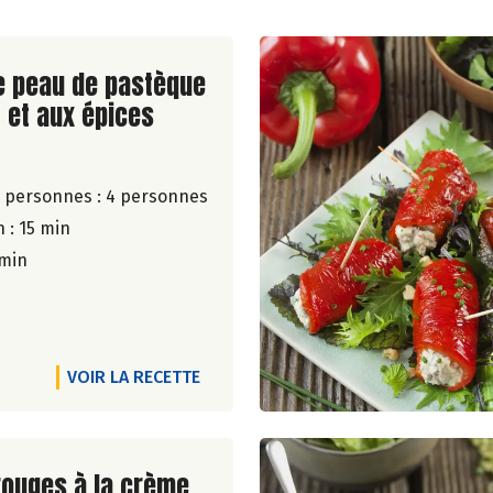
ite de la recette
e peau de pastèque
 et aux épices
 personnes :
4 personnes
 : 15 min
 min
VOIR LA RECETTE
ite de la recette
rouges à la crème