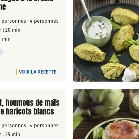
ne
 personnes :
4 personnes
 : 20 min
5 min
l
VOIR LA RECETTE
ite de la recette
t, houmous de maïs
de haricots blancs
 personnes :
4 personnes
 : 25 min