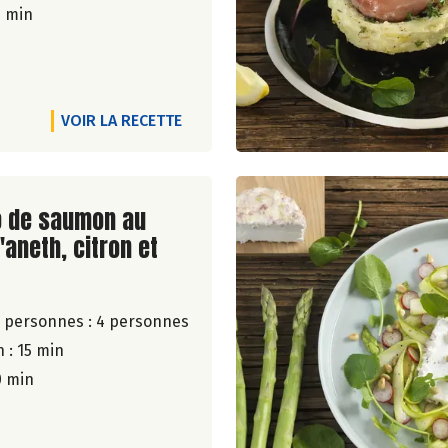
5 min
VOIR LA RECETTE
ite de la recette
o de saumon au
l'aneth, citron et
 personnes :
4 personnes
 : 15 min
0 min