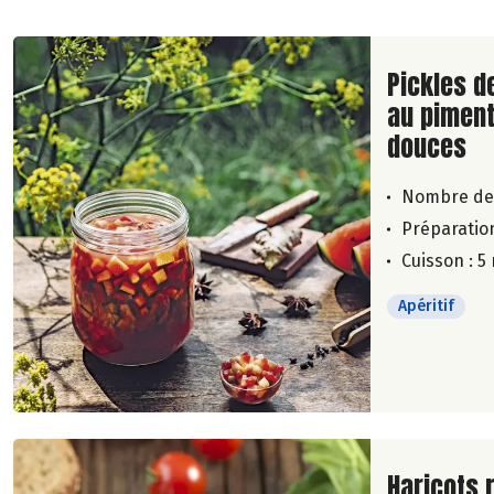
Lire la su
Pickles d
au piment
douces
Nombre de
Préparation
Cuisson : 5
Apéritif
Lire la su
Haricots 