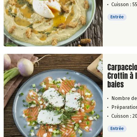
Cuisson : 5
Entrée
Lire la su
Carpacci
Crottin à 
baies
Nombre de
Préparation
Cuisson : 2
Entrée