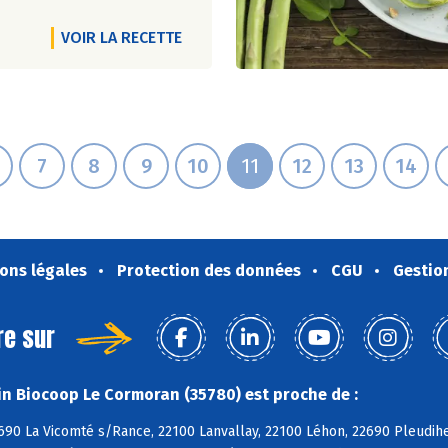
VOIR LA RECETTE
7
8
9
10
11
12
13
14
ons légales
Protection des données
CGU
Gestio
re sur
n Biocoop Le Cormoran (35780) est proche de :
690 La Vicomté s/Rance, 22100 Lanvallay, 22100 Léhon, 22690 Pleudih