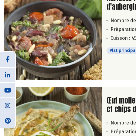
d'aubergi
Nombre de
Préparation
Cuisson : 4
Plat principa
Lire la su
Œuf molle
et chips 
Nombre de
Préparation