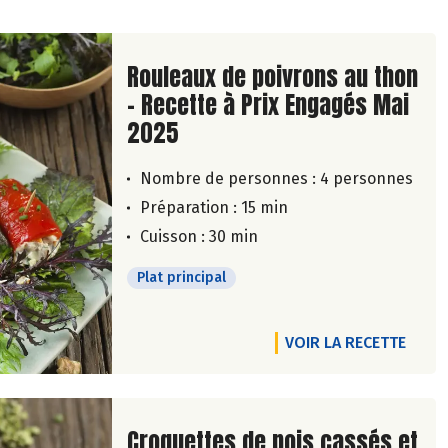
Lire la suite de la recette
Rouleaux de poivrons au thon
- Recette à Prix Engagés Mai
2025
Nombre de personnes :
4 personnes
Préparation : 15 min
Cuisson : 30 min
Plat principal
VOIR LA RECETTE
Lire la suite de la recette
Croquettes de pois cassés et